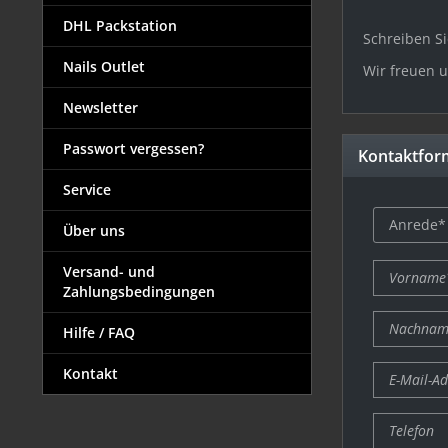
DHL Packstation
Schreiben Si
Nails Outlet
Wir freuen 
Newsletter
Passwort vergessen?
Kontaktfor
Service
Über uns
Versand- und
Zahlungsbedingungen
Hilfe / FAQ
Kontakt