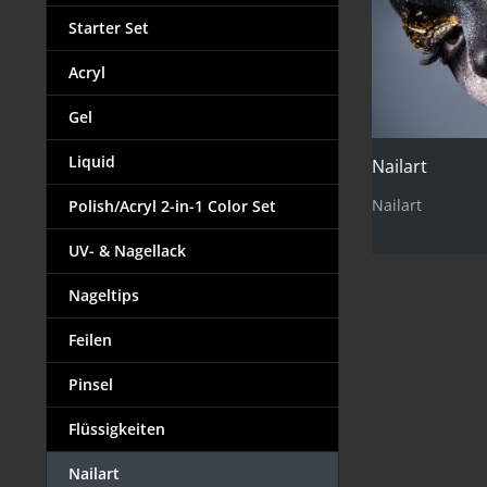
Starter Set
Acryl
Gel
Liquid
Nailart
Nailart
Polish/Acryl 2-in-1 Color Set
UV- & Nagellack
Nageltips
Feilen
Pinsel
Flüssigkeiten
Nailart