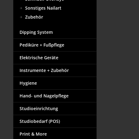
Sonstiges Nailart
Zubehör
Dipping System
Pediküre + Fußpflege
Elektrische Geräte
Instrumente + Zubehör
Hygiene
Hand- und Nagelpflege
Studioeinrichtung
Studiobedarf (POS)
Print & More