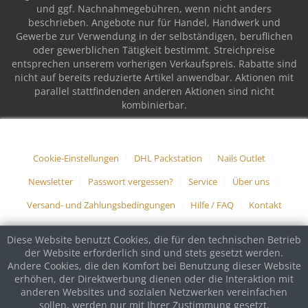
und ggf. Nachnahmegebühren, wenn nicht anders
beschrieben. Angebote nur für Handel, Handwerk und
Gewerbe zur Verwendung in der selbständigen, beruflichen
oder gewerblichen Tätigkeit bestimmt. Streichpreise
entsprechen unserem vorherigen Verkaufspreis. Rabatte sind
nicht auf bereits reduzierte Artikel anwendbar. Aktionen mit
parallel stattfindenden anderen Aktionen sind nicht
kombinierbar.
Cookie-Einstellungen
DHL Packstation
Nails Outlet
Newsletter
Passwort vergessen?
Service
Über uns
Versand- und Zahlungsbedingungen
Hilfe / FAQ
Kontakt
Diese Website benutzt Cookies, die für den technischen Betrieb
der Website erforderlich sind und stets gesetzt werden.
Andere Cookies, die den Komfort bei Benutzung dieser Website
erhöhen, der Direktwerbung dienen oder die Interaktion mit
anderen Websites und sozialen Netzwerken vereinfachen
sollen, werden nur mit Ihrer Zustimmung gesetzt.