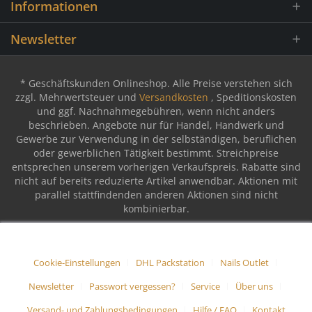
Informationen
Newsletter
* Geschäftskunden Onlineshop. Alle Preise verstehen sich
zzgl. Mehrwertsteuer und
Versandkosten
, Speditionskosten
und ggf. Nachnahmegebühren, wenn nicht anders
beschrieben. Angebote nur für Handel, Handwerk und
Gewerbe zur Verwendung in der selbständigen, beruflichen
oder gewerblichen Tätigkeit bestimmt. Streichpreise
entsprechen unserem vorherigen Verkaufspreis. Rabatte sind
nicht auf bereits reduzierte Artikel anwendbar. Aktionen mit
parallel stattfindenden anderen Aktionen sind nicht
kombinierbar.
Cookie-Einstellungen
DHL Packstation
Nails Outlet
Newsletter
Passwort vergessen?
Service
Über uns
Versand- und Zahlungsbedingungen
Hilfe / FAQ
Kontakt