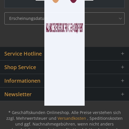
Service Hotline
Shop Service
Informationen
Newsletter
* Geschäftskunden Onlineshop. Alle Preise verstehen sich
zzgl. Mehrwertsteuer und
Versandkosten
, Speditionskosten
und ggf. Nachnahmegebühren, wenn nicht anders