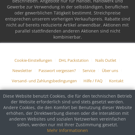
beschrieben. Angebote nur für Handel, Handwerk und
Gewerbe zur Verwendung in der selbständigen, beruflichen
oder gewerblichen Tätigkeit bestimmt. Streichpreise
entsprechen unserem vorherigen Verkaufspreis. Rabatte sind
nicht auf bereits reduzierte Artikel anwendbar. Aktionen mit
parallel stattfindenden anderen Aktionen sind nicht
kombinierbar.
Cookie-Einstellungen
DHL Packstation
Nails Outlet
Newsletter
Passwort vergessen?
Service
Über uns
Versand- und Zahlungsbedingungen
Hilfe / FAQ
Kontakt
Diese Website benutzt Cookies, die für den technischen Betrieb
der Website erforderlich sind und stets gesetzt werden.
Andere Cookies, die den Komfort bei Benutzung dieser Website
erhöhen, der Direktwerbung dienen oder die Interaktion mit
anderen Websites und sozialen Netzwerken vereinfachen
sollen, werden nur mit Ihrer Zustimmung gesetzt.
Mehr Informationen